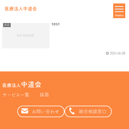
デイサービス
医療法人中道会
menu
test
施設
2024.06.08
中道会
医療法人
サービス一覧
採用
お問い合わせ
総合相談窓口