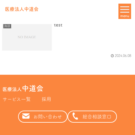
デイサービス
医療法人中道会
menu
test
施設
2024.06.08
中道会
医療法人
サービス一覧
採用
お問い合わせ
総合相談窓口